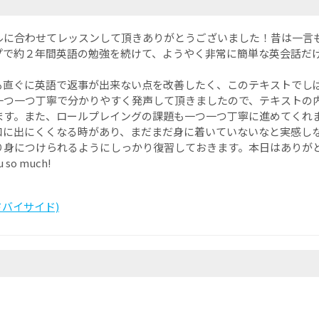
ルに合わせてレッスンして頂きありがとうございました！昔は一言
プで約２年間英語の勉強を続けて、ようやく非常に簡単な英会話だ
も直ぐに英語で返事が出来ない点を改善したく、このテキストでし
一つ一つ丁寧で分かりやすく発声して頂きましたので、テキストの
ます。また、ロールプレイングの課題も一つ一つ丁寧に進めてくれ
口に出にくくなる時があり、まだまだ身に着いていないなと実感し
り身につけられるようにしっかり復習しておきます。本日はありが
u so much!
サイドバイサイド)