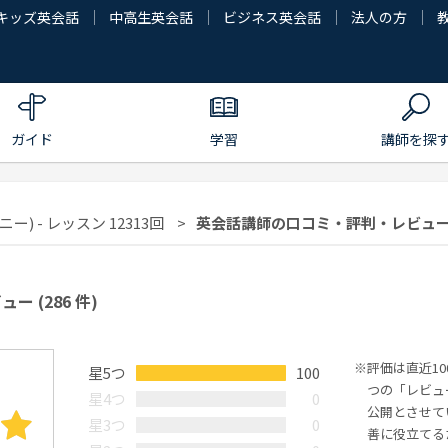
キッズ英会話
中高生英会話
ビジネス英会話
法人の方
ガイド
学習
講師を探
ー) - レッスン 12313回
英会話講師の口コミ・評判・レビュー | 
ビュー
(286 件)
評価は直近1
星5つ
100
つの「レビュ
星4つ
0
公開とさせて
星3つ
0
善に役立てる