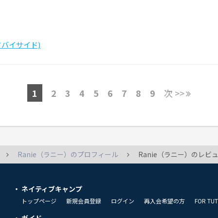
サイドバイサイド)
1
2
3
4
5
6
7
8
9
次 >>
Ranie（ラニー）のプロフィール
Ranie（ラニー）のレビ
ネイティブキャンプ
トップページ
新規会員登録
ログイン
再入会希望の方
FOR TU
ガイド