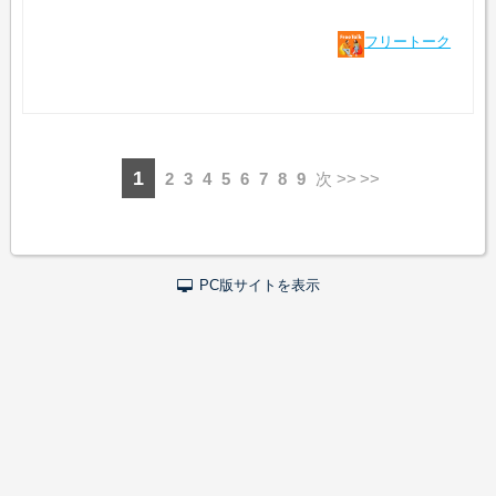
フリートーク
1
2
3
4
5
6
7
8
9
次 >>
PC版サイトを表示