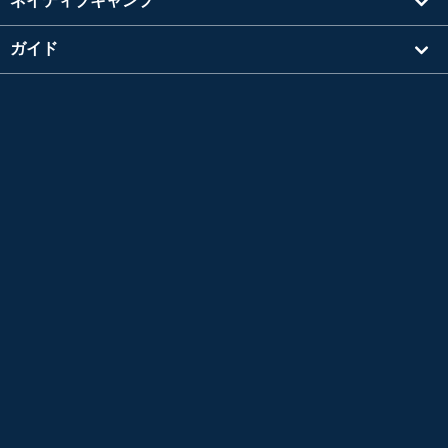
ネイティブキャンプ
ガイド
学習
講師を探す
その他
会社情報
英検®は、公益財団法人 日本英語検定協会の登録商標です。
このコンテンツは、公益財団法人 日本英語検定協会の承認や推奨、その他の検討を受けた
ものではありません。
TOEIC®L&R TEST はエデュケーショナル テスティング サービス (ETS) の登録商標です。
このコンテンツは ETS の検討を受けまたはその承認を得たものではありません。
*L&R = LISTENING AND READING