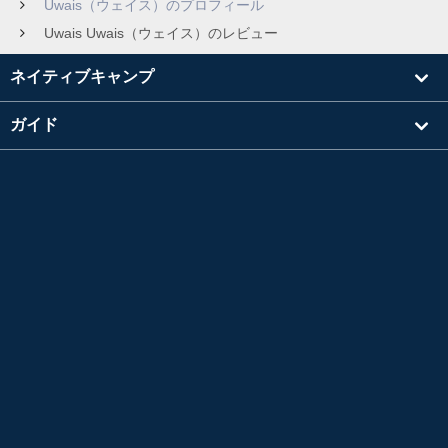
Uwais（ウェイス）のプロフィール
Uwais Uwais（ウェイス）のレビュー
ネイティブキャンプ
ガイド
学習
講師を探す
その他
会社情報
英検®は、公益財団法人 日本英語検定協会の登録商標です。