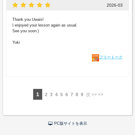
2026-03
Thank you Uwais!
I enjoyed your lesson again as usual.
See you soon:)
Yuki
フリートーク
1
2
3
4
5
6
7
8
9
次 >>
PC版サイトを表示