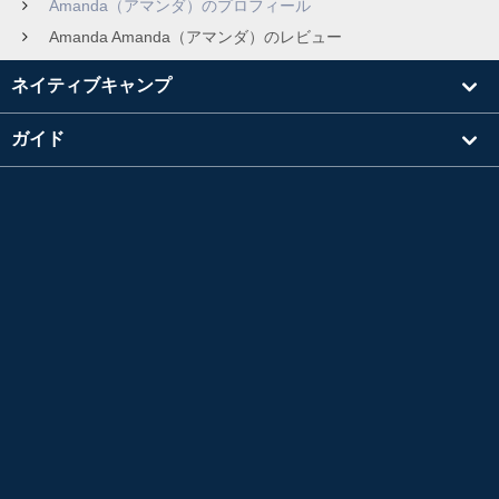
Amanda（アマンダ）のプロフィール
Amanda Amanda（アマンダ）のレビュー
ネイティブキャンプ
ガイド
学習
講師を探す
その他
会社情報
英検®は、公益財団法人 日本英語検定協会の登録商標です。