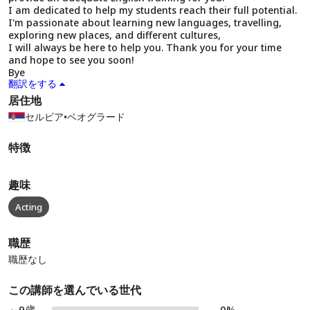
I am dedicated to help my students reach their full potential.
I'm passionate about learning new languages, travelling,
exploring new places, and different cultures,
I will always be here to help you. Thank you for your time
and hope to see you soon!
Bye
翻訳をする
居住地
セルビア
•
ベオグラード
特徴
趣味
Acting
職歴
職歴なし
この講師を選んでいる世代
～9歳
0%