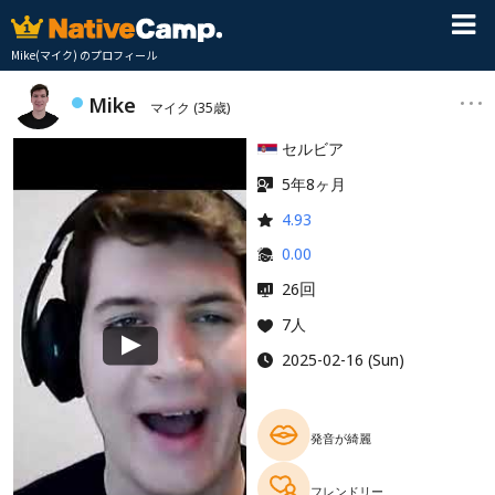
Mike(マイク) のプロフィール
Mike
マイク
(35歳)
セルビア
5年8ヶ月
4.93
0.00
回
26
7人
2025-02-16 (Sun)
発音が綺麗
フレンドリー