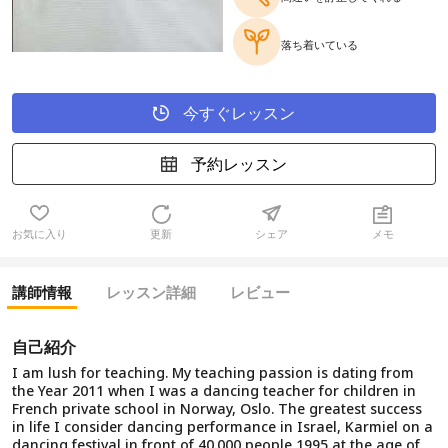
落ち着いている
今すぐレッスン
予約レッスン
お気に入り
更新
シェア
メモ
講師情報
レッスン詳細
レビュー
自己紹介
I am lush for teaching. My teaching passion is dating from
the Year 2011 when I was a dancing teacher for children in
French private school in Norway, Oslo. The greatest success
in life I consider dancing performance in Israel, Karmiel on a
dancing festival in front of 40.000 people 1995 at the age of