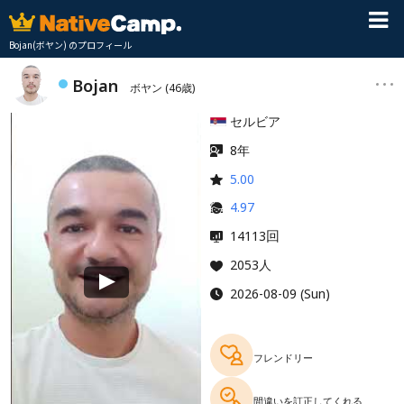
Bojan(ボヤン) のプロフィール
Bojan
ボヤン
(46歳)
セルビア
8年
5.00
4.97
回
14113
2053人
2026-08-09 (Sun)
フレンドリー
間違いを訂正してくれる