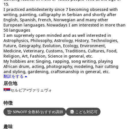
15.
I practiced ambidexterity since 7 becoming obsessed with
writing, painting, calligraphy in Serbian and shortly after
English, Spanish, French, Norwegian and many other
European languages. Nowadays I am interested in more than
50 languages
I am supremely open minded and as well interested in
Astrophysics, Philosophy, Astrology, History, Technologies,
Future, Geography, Evolution, Ecology, Environment,
Medicine, Veterinary, Customs, Traditions, Cultures, Food,
Religion, Art, Fashion, Science in general, etc.
My hobbies are: Singing, rapping, song writing, playing
African drum, acting, photography, modeling, hair cutting
and styling, gardening, craftsmanship in general, etc.
翻訳をする
居住地
セルビア
•
ヴァリェヴォ
特徴
50%OFF 全教材/おすすめ講師
こども対応可
趣味