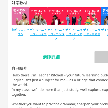
対応教材
初めてのレッ
デイリーニュ
デイリーニュ
デイリーニュ
デイリーニュ
デイ
スン
ース - ライフ
ース - エンタ
ース - ビジネ
ース - 中高生
メ
ス
講師詳細
SIDE by SIDE
Callan for
新文法 中
新文法 中
カランメソッ
スタ
(サイドバイ
Kids (カラン
2（教科書準
3（教科書準
ド
リEN
自己紹介
サイド)
キッズ)
拠）
拠）
新日
Hello there! I’m Teacher Ritchell – your future learning bu
コース
English isn’t just a subject for me—it’s a bridge that conn
the world.
In my class, we’ll do more than just study; we’ll explore, e
together.
Whether you want to practice grammar, sharpen your pronun
TOEIC®L&R
TOEIC®L&R
TO
スピーキング
スピーキング
スピーキング