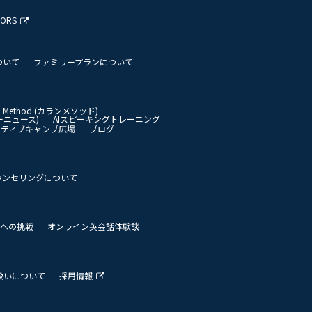
TORS
ついて
ファミリープランについて
an Method (カランメソッド)
イリーニュース)
AIスピーキングトレーニング
イティブキャンプ広場
ブログ
ウンセリングについて
 世界への挑戦
オンライン英会話体験談
扱いについて
採用情報