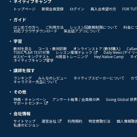
ネイティブキャンプ
トップページ
新規会員登録
ログイン
再入会希望の方
FOR TU
ガイド
はじめての方へ
ご利用方法
レッスン回数無制限について
料金に
対応ブラウザダウンロード
英会話アプリについて
学習
教材を見る
コース・教材診断
オンラインストア (教材購入)
Call
TOEIC®L&R TEST対策
レッスン環境チェック
Daily News (デ
AIスピーキングテスト
AI発音トレーニング
Hey! Native Camp
ネ
ネイティブキャンプ留学
講師を探す
ランキング
みんなのレビュー
ネイティブスピーカーについて
カ
キャラクター先生について
その他
特典・キャンペーン
アンケート結果 / 会員様の声
Going Global
サポートセンター
会社情報
サイトマップ
運営会社
利用規約
特定商取引法
個人情報取
私達のビジョン