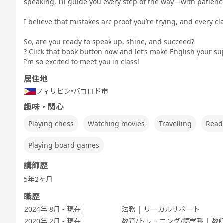
speaking, I’ll guide you every step of the way—with patience,
Sp
TEST 600点
TEST 800点
テスト対策
テスト対策
テスト対策
Te
対策（新形
対策（新形
日常英会話
ビジネス英会
中高生英会話
式)
式)
話
I believe that mistakes are proof you’re trying, and every cl
So, are you ready to speak up, shine, and succeed?
? Click that book button now and let’s make English your s
I’m so excited to meet you in class!
スピーキング
発音トレーニ
発音トレーニ
発音トレーニ
実践発音
旅
居住地
ング 基礎 - ア
ング 発展 - ア
ング 実践 - ア
メリカ英語 -
メリカ英語 -
メリカ英語 -
フィリピン
•
バコロド市
趣味・関心
Playing chess
Watching movies
Travelling
Read
5分間ディス
ビジネス英会
キッズ - 基本
キッズ - 絵本
キッズ - ゲー
Let'
Playing board games
カッション
話
のえいご
のえいご
ムでえいご
ッ
講師歴
5年2ヶ月
職歴
職種別英会話
ワーホリ英会
ワーホリ英会
2024年 8月 - 現在
法務 | リーガルサポート
実践
話 基礎
話 実践
2020年 2月 - 現在
教育/トレーニング/語学系 | 教