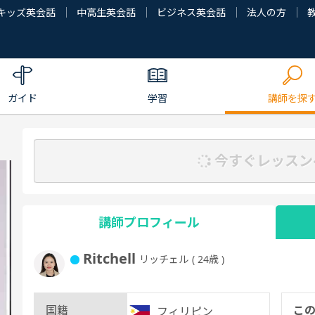
キッズ英会話
中高生英会話
ビジネス英会話
法人の方
ガイド
学習
講師を探
今すぐレッスン
講師プロフィール
Ritchell
リッチェル
( 24歳 )
国籍
こ
フィリピン