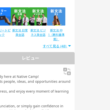
リートピ
新文法 日常
新文法 ビジ
新文法 中
ック
英会話
ネス英会話
1（教科書準
拠）
すべて見る (48)
レビュー
ディサプ
スタディサプ
英検®二次試
IELTSスピー
GLISH
リENGLISH
験対策
キング対策
常英会話
ビジネス英語
ddy here at Native Camp!
 Daily
コース Daily
ects people, ideas, and opportunities around
教材
教材
xpress, and enjoy every moment of learning
ciation, or simply gain confidence in
EIC®
文法
イラストで学
トピックトー