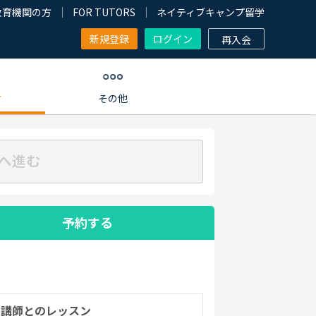
教育機関の方
FOR TUTORS
ネイティブキャンプ留学
新規登録
ログイン
再入会
す
その他
へ進む
予約する
の講師とのレッスン