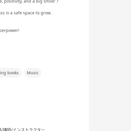
 positivity, and a big smile! ?
eaking
ぶ英文法
ク
st対策
ass is a safe space to grow.
uperpower!
行英会話
新旅行英会話
新旅行英会話
世界一周旅行
基礎
実践
ing books
Music
s Go (レ
都道府県教材
フリートーク
職種別英会話
ツゴー)
基礎
師/講師/インストラクター