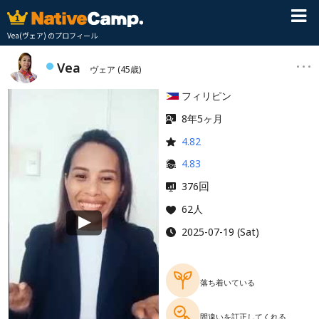
Vea(ヴェア) のプロフィール
Vea
ヴェア
(45歳)
フィリピン
8年5ヶ月
4.82
4.83
回
376
62人
2025-07-19 (Sat)
落ち着いている
間違いを訂正してくれる