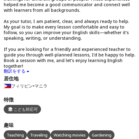
helped me become a good communicator and connect well
with learners from all backgrounds.
As your tutor, I am patient, clear, and always ready to help.
My goal is to make every lesson comfortable and easy to
follow, so you can improve your English skills—whether it’s
speaking, writing, or understanding.
If you are looking for a friendly and experienced teacher to
guide you through well-planned lessons, I’d be happy to help.
Book a session with me, and let’s enjoy learning English
together!
翻訳をする
居住地
フィリピン
•
マニラ
特徴
こども対応可
趣味
Teaching
Traveling
Watching movies
Gardening