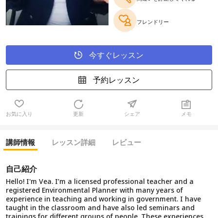
フレンドリー
今すぐレッスン
予約レッスン
お気に入り
更新
シェア
メモ
講師情報
レッスン詳細
レビュー
自己紹介
Hello! I'm Vea. I’m a licensed professional teacher and a
registered Environmental Planner with many years of
experience in teaching and working in government. I have
taught in the classroom and have also led seminars and
trainings for different groups of people. These experiences