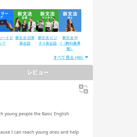
リートピ
新文法 日常
新文法 ビジ
新文法 中
ック
英会話
ネス英会話
1（教科書準
拠）
すべて見る (46)
レビュー
®二次試
IELTSスピー
スピーキング
スピーキング
験対策
キング対策
テスト対策
テスト対策
日常英会話
ビジネス英会
話
ach young people the Basic English
because I can reach young ones and help
ストで学
トピックトー
スピーキング
発音トレーニ