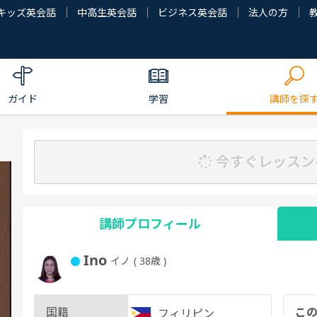
キッズ英会話
中高生英会話
ビジネス英会話
法人の方
ガイド
学習
講師を探
今すぐレッスン
講師プロフィール
Ino
イノ
( 38歳 )
国籍
こ
フィリピン