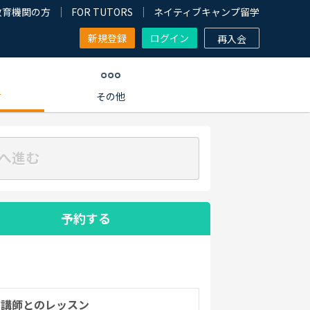
教育機関の方
FOR TUTORS
ネイティブキャンプ留学
新規登録
ログイン
再入会
す
その他
へ進む
予約する
の講師とのレッスン