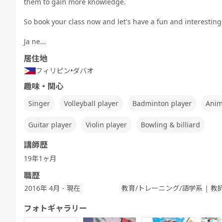
them to gain more knowledge.
Speaking
TEST 600点
TEST 800点
テスト対策
ぶ
Test対策
対策（新形
対策（新形
中高生英会話
式)
式)
So book your class now and let's have a fun and interestin
Ja ne...
居住地
フィリピン
•
ダバオ
発音トレーニ
発音トレーニ
実践発音
旅行英会話
新旅行英会話
新旅
ング 発展 - ア
ング 実践 - ア
基礎
趣味・関心
メリカ英語 -
メリカ英語 -
Singer
Volleyball player
Badminton player
Anim
Guitar player
Violin player
Bowling & billiard
キッズ - 基本
キッズ - 絵本
キッズ - ゲー
Let's Go (レ
都道府県教材
フリ
講師歴
のえいご
のえいご
ムでえいご
ッツゴー)
19年1ヶ月
職歴
2016年 4月 - 現在
教育/トレーニング/語学系 | 教
ワーホリ英会
フォトギャラリー
話 実践