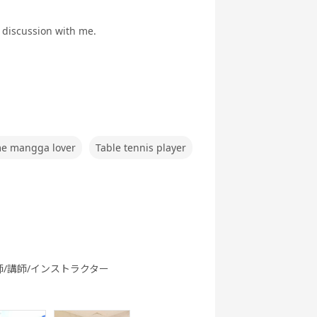
英文法
ク
ング 基礎 - ア
メリカ英語 -
g discussion with me.
行英会話
世界一周旅行
5分間ディス
ビジネス英会
実践
カッション
話
e mangga lover
Table tennis player
ートーク
職種別英会話
職種別英会話
ワーホリ英会
基礎
実践
話 基礎
師/講師/インストラクター