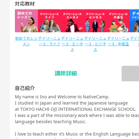
対応教材
初めてのレッ
デイリーニュ
デイリーニュ
デイリーニュ
デイリーニュ
デイ
スン
ース - ライフ
ース - エンタ
ース - ビジネ
ース - 中高生
メ
ス
講師詳細
SIDE by SIDE
新文法 中
新文法 中
スタディサプ
スタディサプ
英検
(サイドバイ
2（教科書準
3（教科書準
リENGLISH
リENGLISH
自己紹介
サイド)
拠）
拠）
新日常英会話
ビジネス英語
My name is Ino and Welcome to NativeCamp.
コース Daily
コース Daily
I studied in Japan and learned the Japanese language
教材
教材
at TOKYO HACHI-OJI INTERNATIONAL EXCHANGE SCHOOL.
I was a part of the missionary work where I was able to te
language besides teaching Music.
I love to teach either it’s Music or the English Language 
TOEIC®L&R
TOEIC®L&R
TOEIC®
スピーキング
文法
イラ