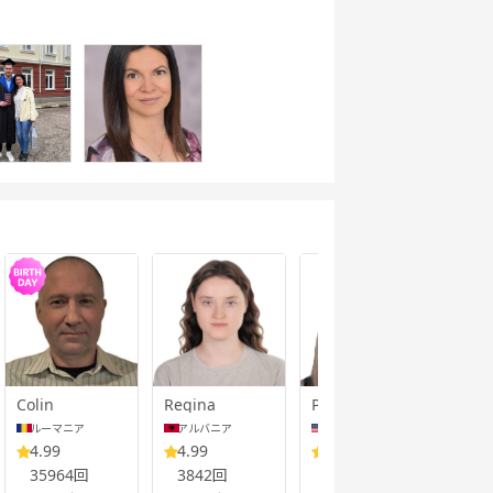
Colin
Regina
Pamela
Azel
ルーマニア
アルバニア
アメリカ合衆国
フ
4.99
4.99
5.00
5.
35964回
3842回
9053回
22