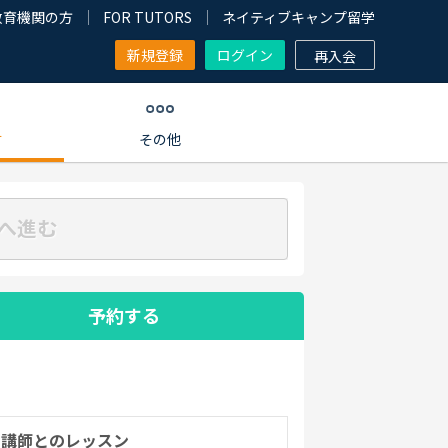
教育機関の方
FOR TUTORS
ネイティブキャンプ留学
新規登録
ログイン
再入会
す
その他
へ進む
予約する
の講師とのレッスン