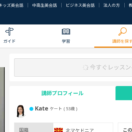
キッズ英会話
中高生英会話
ビジネス英会話
法人の方
ガイド
学習
講師を探
今すぐレッスン
講師プロフィール
Kate
ケート
( 53歳 )
国籍
こ
北マケドニア