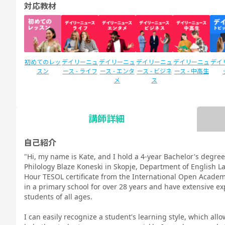
対応教材
初めてのレッ
デイリーニュ
デイリーニュ
デイリーニュ
デイリーニュ
デイ
スン
ース - ライフ
ース - エンタ
ース - ビジネ
ース - 中高生
メ
ス
講師詳細
SIDE by SIDE
Callan for
Cal
新文法 中
新文法 中
カランメソッ
(サイドバイ
Business (ビ
Kid
2（教科書準
3（教科書準
ド
自己紹介
サイド)
ジネスカラ
キ
拠）
拠）
"Hi, my name is Kate, and I hold a 4-year Bachelor's degree
ン)
Philology Blaze Koneski in Skopje, Department of English L
Hour TESOL certificate from the International Open Academ
in a primary school for over 28 years and have extensive exp
students of all ages.
I can easily recognize a student's learning style, which a
TOEIC®L&R
TOE
IELTSスピー
スピーキング
スピーキング
スピーキング