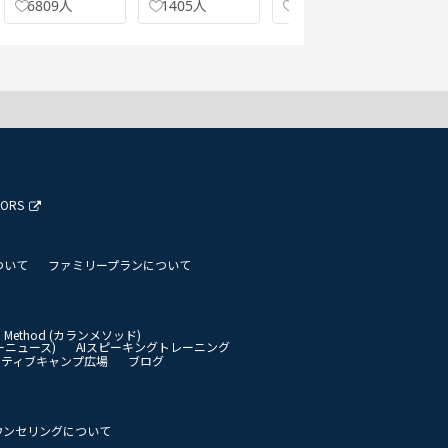
6809人
1405人
3593人
41
TORS
ついて
ファミリープランについて
an Method (カランメソッド)
イリーニュース)
AIスピーキングトレーニング
イティブキャンプ広場
ブログ
ウンセリングについて