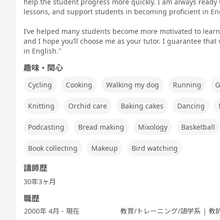
help the student progress more quickly. I am always ready 
TEST 600点
TES
キング対策
テスト対策
テスト対策
テスト対策
lessons, and support students in becoming proficient in En
対策（新形
対
日常英会話
ビジネス英会
中高生英会話
式)
話
I’ve helped many students become more motivated to learn 
and I hope you’ll choose me as your tutor. I guarantee that
in English."
趣味・関心
トピックトー
スピーキング
発音トレーニ
発音トレーニ
発音トレーニ
実
ク
ング 基礎 - ア
ング 発展 - ア
ング 実践 - ア
Cycling
Cooking
Walking my dog
Running
G
メリカ英語 -
メリカ英語 -
メリカ英語 -
Knitting
Orchid care
Baking cakes
Dancing
Podcasting
Bread making
Mixology
Basketball
世界一周旅行
5分間ディス
ビジネス英会
キッズ - 基本
キッズ - 絵本
キッズ
カッション
話
のえいご
のえいご
ム
Book collecting
Makeup
Bird watching
講師歴
30年3ヶ月
職歴
職種別英会話
職種別英会話
ワーホリ英会
ワーホリ英会
基礎
実践
話 基礎
話 実践
2000年 4月 - 現在
教育/トレーニング/語学系 | 教