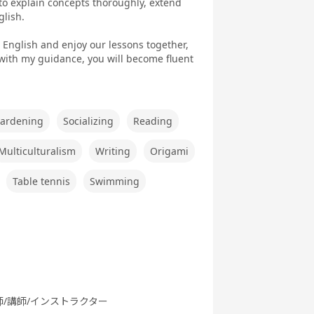
to explain concepts thoroughly, extend
Speaking
T 800点
ぶ英文法
Test対策
glish.
策（新形
式)
English and enjoy our lessons together,
 with my guidance, you will become fluent
践発音
旅行英会話
新旅行英会話
新旅行英会話
基礎
実践
ardening
Socializing
Reading
Multiculturalism
Writing
Origami
Table tennis
Swimming
 - ゲー
Let's Go (レ
都道府県教材
フリートーク
でえいご
ッツゴー)
師/講師/インストラクター