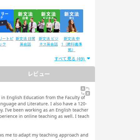
リートピ
新文法 日常
新文法 ビジ
新文法 中
ック
英会話
ネス英会話
1（教科書準
拠）
すべて見る (49)
レビュー
lan for
スタディサプ
スタディサプ
英検®二次試
s (カラン
リENGLISH
リENGLISH
験対策
ッズ)
新日常英会話
ビジネス英語
 in English Education from the Faculty of
コース Daily
コース Daily
anguage and Literature. I also have a 120-
教材
教材
y. I’ve been working as an English teacher
erience in online teaching as well. I teach
llows me to adapt my teaching approach and
IC®L&R
TOEIC®
文法
イラストで学