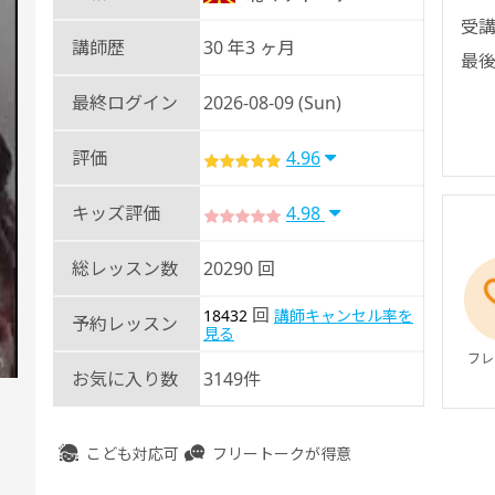
受講
講師歴
30 年3 ヶ月
最後
最終ログイン
2026-08-09 (Sun)
評価
4.96
キッズ評価
4.98
総レッスン数
20290 回
回
18432
講師キャンセル率を
予約レッスン
見る
フレ
お気に入り数
3149件
こども対応可
フリートークが得意