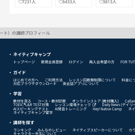
7231人
6433人
3813人
（ケート）の講師プロフィール
ネイティブキャンプ
トップページ
新規会員登録
ログイン
再入会希望の方
FOR TU
ガイド
はじめての方へ
ご利用方法
レッスン回数無制限について
料金に
対応ブラウザダウンロード
英会話アプリについて
学習
教材を見る
コース・教材診断
オンラインストア (教材購入)
Call
TOEIC®L&R TEST対策
レッスン環境チェック
Daily News (デ
AIスピーキングテスト
AI発音トレーニング
Hey! Native Camp
ネ
ネイティブキャンプ留学
講師を探す
ランキング
みんなのレビュー
ネイティブスピーカーについて
カ
キャラクター先生について