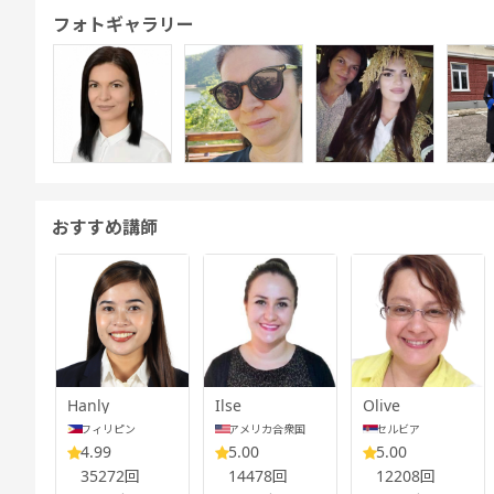
フォトギャラリー
おすすめ講師
Hanly
Ilse
Olive
フィリピン
アメリカ合衆国
セルビア
4.99
5.00
5.00
35272回
14478回
12208回