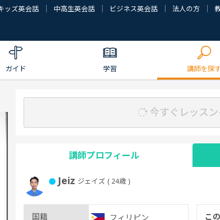
キッズ英会話
中高生英会話
ビジネス英会話
法人の方
ガイド
学習
講師を探
今すぐレッスン
講師プロフィール
Jeiz
ジェイズ
( 24歳 )
国籍
こ
フィリピン