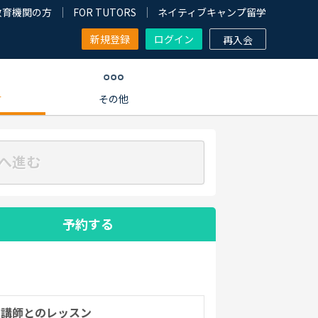
教育機関の方
FOR TUTORS
ネイティブキャンプ留学
新規登録
ログイン
再入会
す
その他
へ進む
予約する
の講師とのレッスン