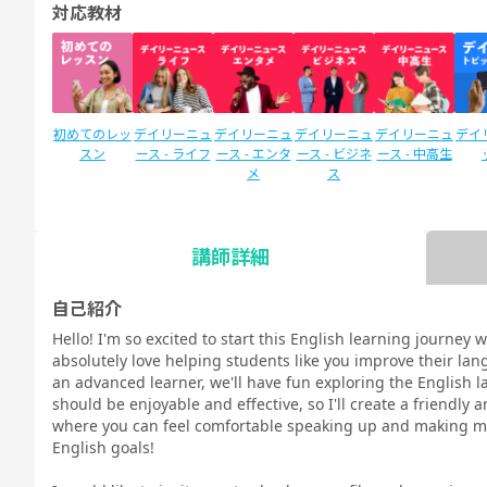
対応教材
初めてのレッ
デイリーニュ
デイリーニュ
デイリーニュ
デイリーニュ
デイ
スン
ース - ライフ
ース - エンタ
ース - ビジネ
ース - 中高生
メ
ス
講師詳細
SIDE by SIDE
新文法 中
新文法 中
スタディサプ
スタディサプ
英検
(サイドバイ
2（教科書準
3（教科書準
リENGLISH
リENGLISH
自己紹介
サイド)
拠）
拠）
新日常英会話
ビジネス英語
Hello! I'm so excited to start this English learning journey 
コース Daily
コース Daily
absolutely love helping students like you improve their lan
教材
教材
an advanced learner, we'll have fun exploring the English l
should be enjoyable and effective, so I'll create a friendl
where you can feel comfortable speaking up and making mis
English goals!
TOEIC®L&R
TOEIC®L&R
TOEIC®
スピーキング
文法
イラ