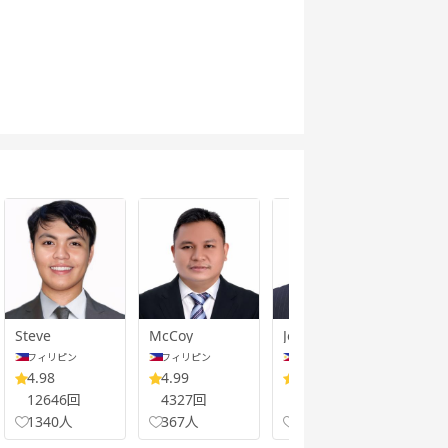
Steve
McCoy
Jom
Gok
フィリピン
フィリピン
フィリピン
フ
4.98
4.99
4.98
5.
12646回
4327回
6642回
29
1340人
367人
747人
43