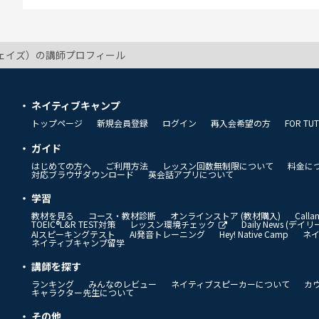
（ジェイズ）の講師プロフィール
ネイティブキャンプ
トップページ
新規会員登録
ログイン
再入会希望の方
FOR TU
ガイド
はじめての方へ
ご利用方法
レッスン回数無制限について
料金に
対応ブラウザダウンロード
英会話アプリについて
学習
教材を見る
コース・教材診断
オンラインストア (教材購入)
Call
TOEIC®L&R TEST対策
レッスン環境チェック
Daily News (デ
AIスピーキングテスト
AI発音トレーニング
Hey! Native Camp
ネ
ネイティブキャンプ留学
講師を探す
ランキング
みんなのレビュー
ネイティブスピーカーについて
カ
キャラクター先生について
その他