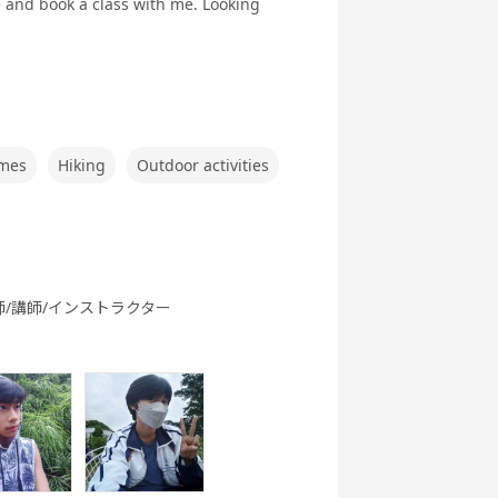
ce and book a class with me. Looking
英文法
ク
ング 基礎 - ア
メリカ英語 -
行英会話
世界一周旅行
5分間ディス
ビジネス英会
ames
Hiking
Outdoor activities
実践
カッション
話
師/講師/インストラクター
ートーク
職種別英会話
職種別英会話
ワーホリ英会
基礎
実践
話 基礎