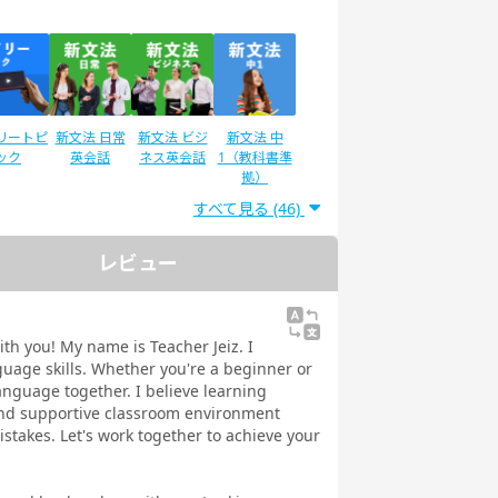
リートピ
新文法 日常
新文法 ビジ
新文法 中
ック
英会話
ネス英会話
1（教科書準
拠）
すべて見る (46)
レビュー
®二次試
IELTSスピー
スピーキング
スピーキング
験対策
キング対策
テスト対策
テスト対策
日常英会話
ビジネス英会
with you! My name is Teacher Jeiz. I
話
guage skills. Whether you're a beginner or
anguage together. I believe learning
y and supportive classroom environment
takes. Let's work together to achieve your
ストで学
トピックトー
スピーキング
発音トレーニ