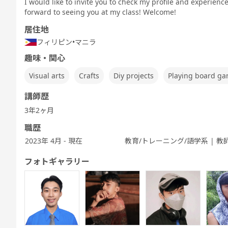
I would like to invite you to check my profile and experien
Speaking
TEST 600点
TEST 800点
テスト対策
ぶ
Test対策
forward to seeing you at my class! Welcome!
対策（新形
対策（新形
中高生英会話
式)
式)
居住地
フィリピン
•
マニラ
趣味・関心
発音トレーニ
発音トレーニ
実践発音
旅行英会話
新旅行英会話
新旅
Visual arts
Crafts
Diy projects
Playing board g
ング 発展 - ア
ング 実践 - ア
基礎
メリカ英語 -
メリカ英語 -
講師歴
3年2ヶ月
職歴
2023年 4月 - 現在
教育/トレーニング/語学系 | 教
キッズ - 基本
キッズ - 絵本
キッズ - ゲー
Let's Go (レ
都道府県教材
フリ
のえいご
のえいご
ムでえいご
ッツゴー)
フォトギャラリー
ワーホリ英会
話 実践