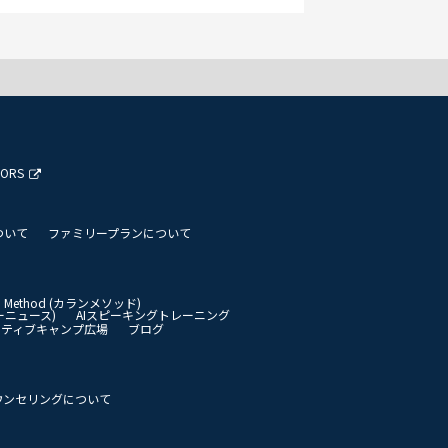
TORS
ついて
ファミリープランについて
an Method (カランメソッド)
イリーニュース)
AIスピーキングトレーニング
イティブキャンプ広場
ブログ
ウンセリングについて