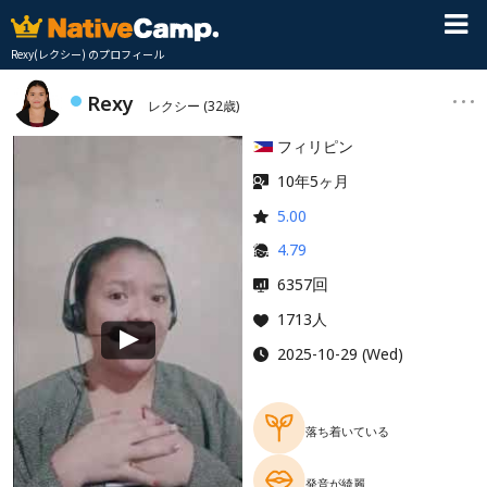
Rexy(レクシー) のプロフィール
Rexy
レクシー
(32歳)
フィリピン
10年5ヶ月
5.00
4.79
回
6357
1713人
2025-10-29 (Wed)
落ち着いている
発音が綺麗