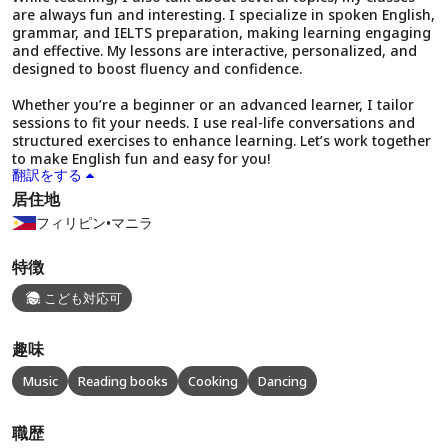
are always fun and interesting. I specialize in spoken English,
grammar, and IELTS preparation, making learning engaging
and effective. My lessons are interactive, personalized, and
designed to boost fluency and confidence.
Whether you’re a beginner or an advanced learner, I tailor
sessions to fit your needs. I use real-life conversations and
structured exercises to enhance learning. Let’s work together
to make English fun and easy for you!
翻訳をする
居住地
フィリピン
•
マニラ
特徴
こども対応可
趣味
Music
Reading books
Cooking
Dancing
職歴