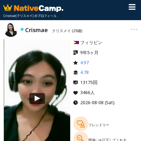
Crismae(クリスメイ) のプロフィール
Crismae
クリスメイ
(29歳)
フィリピン
9年5ヶ月
4.97
4.78
回
13175
3466人
2026-08-08 (Sat)
フレンドリー
間違いを訂正してくれる