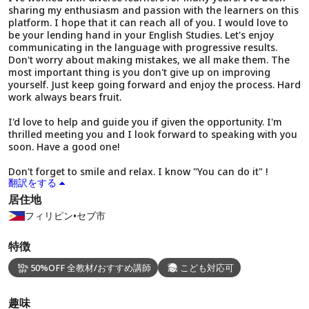
sharing my enthusiasm and passion with the learners on this
platform. I hope that it can reach all of you. I would love to
be your lending hand in your English Studies. Let's enjoy
communicating in the language with progressive results.
Don't worry about making mistakes, we all make them. The
most important thing is you don't give up on improving
yourself. Just keep going forward and enjoy the process. Hard
work always bears fruit.
I'd love to help and guide you if given the opportunity. I'm
thrilled meeting you and I look forward to speaking with you
soon. Have a good one!
Don't forget to smile and relax. I know "You can do it" !
翻訳をする
居住地
フィリピン
•
セブ市
特徴
50%OFF 全教材/おすすめ講師
こども対応可
趣味