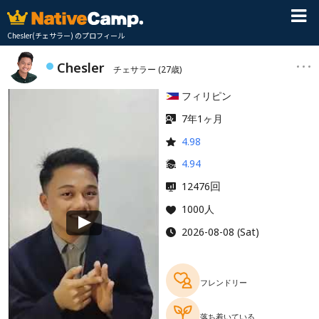
Chesler(チェサラー) のプロフィール
Chesler
チェサラー
(27歳)
フィリピン
7年1ヶ月
4.98
4.94
回
12476
1000人
2026-08-08 (Sat)
フレンドリー
落ち着いている