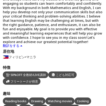
engaging so students can learn comfortably and confidently.
With my background in both Mathematics and English, I can
help you develop not only your communication skills but also
your critical thinking and problem-solving abilities. I believe
that learning English may be challenging at times, but with
the right guidance, patience, and enthusiasm, it can also be
fun and enjoyable. My goal is to provide you with effective
and meaningful learning experiences that will help you grow
with confidence. I hope to see you in my class soon! Let’s
explore and achieve our greatest potential together!
翻訳をする
居住地
フィリピン
•
マニラ
特徴
50%OFF 全教材/LIVE講師
こども対応可
フリートークが得意
趣味
Reading books
Drawing
Watching movies
Cooking