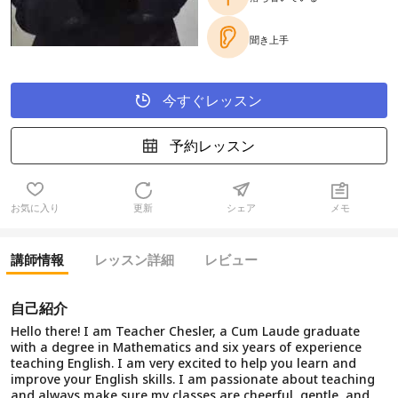
聞き上手
今すぐレッスン
予約レッスン
お気に入り
更新
シェア
メモ
講師情報
レッスン詳細
レビュー
自己紹介
Hello there! I am Teacher Chesler, a Cum Laude graduate
with a degree in Mathematics and six years of experience
teaching English. I am very excited to help you learn and
improve your English skills. I am passionate about teaching
and always make sure my classes are cheerful, gentle, and