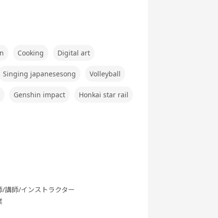
ぶ英文法
ク
gn
Cooking
Digital art
行英会話
新旅行英会話
世界一周旅行
5分間ディス
Singing japanesesong
Volleyball
基礎
実践
カッション
Genshin impact
Honkai star rail
府県教材
フリートーク
職種別英会話
職種別英会話
基礎
実践
師/講師/インストラクター
業