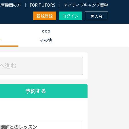
教育機関の方
FOR TUTORS
ネイティブキャンプ留学
新規登録
ログイン
再入会
す
その他
へ進む
予約する
の講師とのレッスン