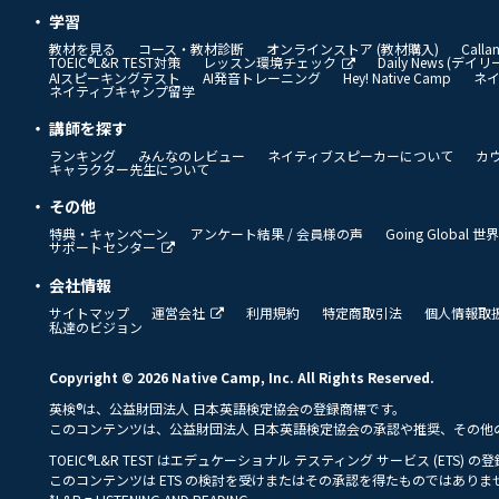
学習
教材を見る
コース・教材診断
オンラインストア (教材購入)
Call
TOEIC®L&R TEST対策
レッスン環境チェック
Daily News (デ
AIスピーキングテスト
AI発音トレーニング
Hey! Native Camp
ネ
ネイティブキャンプ留学
講師を探す
ランキング
みんなのレビュー
ネイティブスピーカーについて
カ
キャラクター先生について
その他
特典・キャンペーン
アンケート結果 / 会員様の声
Going Global
サポートセンター
会社情報
サイトマップ
運営会社
利用規約
特定商取引法
個人情報取
私達のビジョン
Copyright © 2026 Native Camp, Inc. All Rights Reserved.
英検®は、公益財団法人 日本英語検定協会の登録商標です。
このコンテンツは、公益財団法人 日本英語検定協会の承認や推奨、その他
TOEIC®L&R TEST はエデュケーショナル テスティング サービス (ETS) 
このコンテンツは ETS の検討を受けまたはその承認を得たものではありま