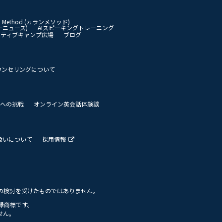
an Method (カランメソッド)
イリーニュース)
AIスピーキングトレーニング
イティブキャンプ広場
ブログ
ウンセリングについて
 世界への挑戦
オンライン英会話体験談
扱いについて
採用情報
の検討を受けたものではありません。
の登録商標です。
せん。