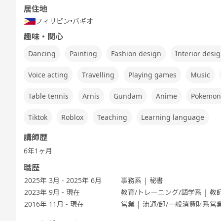
Speaking
TEST 600点
TEST 800点
テスト対策
テスト対策
居住地
Test対策
対策（新形
対策（新形
ビジネス英会
中高生英会話
式)
式)
フィリピン
話
•
バギオ
趣味・関心
Dancing
Painting
Fashion design
Interior desi
発音トレーニ
発音トレーニ
発音トレーニ
実践発音
旅行英会話
新旅
Voice acting
Travelling
Playing games
Music
ング 基礎 - ア
ング 発展 - ア
ング 実践 - ア
メリカ英語 -
メリカ英語 -
メリカ英語 -
Table tennis
Arnis
Gundam
Anime
Pokemon
Tiktok
Roblox
Teaching
Learning language
講師歴
ビジネス英会
キッズ - 基本
キッズ - 絵本
キッズ - ゲー
Let's Go (レ
都道
話
のえいご
のえいご
ムでえいご
ッツゴー)
6年1ヶ月
職歴
2025年 3月 - 2025年 6月
事務系 | 秘書
2023年 9月 - 現在
教育/トレーニング/語学系 | 教
ワーホリ英会
ワーホリ英会
2016年 11月 - 現在
営業 | 流通/卸/一般消費財系営
話 基礎
話 実践