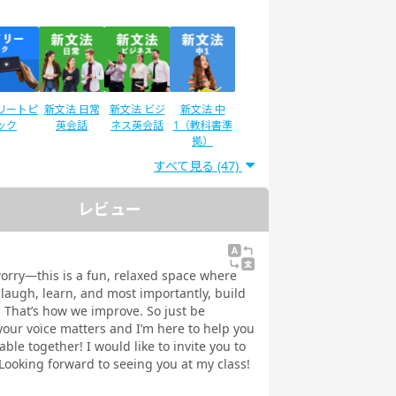
リートピ
新文法 日常
新文法 ビジ
新文法 中
ック
英会話
ネス英会話
1（教科書準
拠）
すべて見る (47)
レビュー
ディサプ
英検®二次試
IELTSスピー
スピーキング
GLISH
験対策
キング対策
テスト対策
ネス英語
日常英会話
worry—this is a fun, relaxed space where
 Daily
 laugh, learn, and most importantly, build
教材
! That’s how we improve. So just be
your voice matters and I’m here to help you
ble together! I would like to invite you to
Looking forward to seeing you at my class!
文法
イラストで学
トピックトー
スピーキング