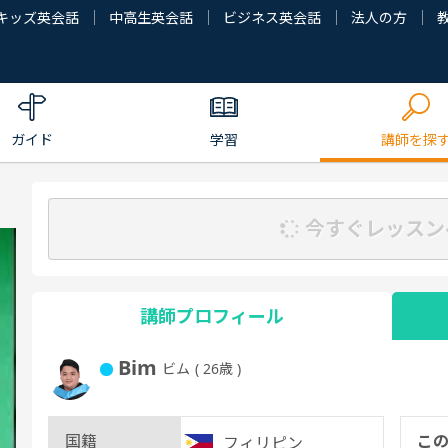
キッズ英会話
中高生英会話
ビジネス英会話
法人の方
ガイド
学習
講師を探
今すぐレッスン
講師プロフィール
Bim
ビム
( 26歳 )
国籍
こ
フィリピン