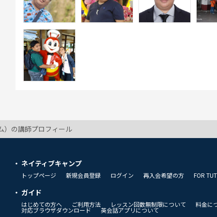
ビム）の講師プロフィール
ネイティブキャンプ
トップページ
新規会員登録
ログイン
再入会希望の方
FOR TU
ガイド
はじめての方へ
ご利用方法
レッスン回数無制限について
料金に
対応ブラウザダウンロード
英会話アプリについて