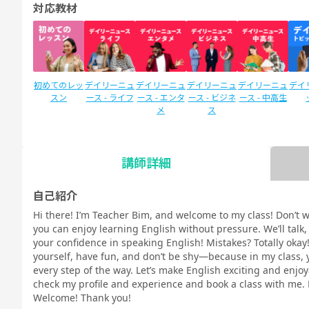
対応教材
初めてのレッ
デイリーニュ
デイリーニュ
デイリーニュ
デイリーニュ
デイ
スン
ース - ライフ
ース - エンタ
ース - ビジネ
ース - 中高生
メ
ス
講師詳細
SIDE by SIDE
新文法 中
新文法 中
カランメソッ
スタディサプ
スタ
(サイドバイ
2（教科書準
3（教科書準
ド
リENGLISH
リEN
自己紹介
サイド)
拠）
拠）
新日常英会話
ビジ
Hi there! I’m Teacher Bim, and welcome to my class! Don’t 
コース Daily
コース
you can enjoy learning English without pressure. We’ll talk,
教材
your confidence in speaking English! Mistakes? Totally okay
yourself, have fun, and don’t be shy—because in my class, 
every step of the way. Let’s make English exciting and enjoya
check my profile and experience and book a class with me. 
Welcome! Thank you!
TOEIC®L&R
TOEIC®L&R
TOEIC®
スピーキング
スピーキング