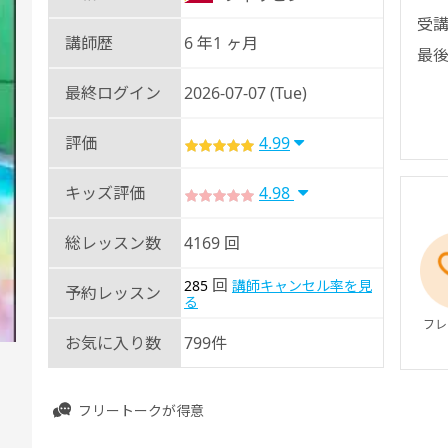
受講
講師歴
6 年1 ヶ月
最後
最終ログイン
2026-07-07 (Tue)
評価
4.99
キッズ評価
4.98
総レッスン数
4169 回
回
285
講師キャンセル率を見
予約レッスン
る
フレ
お気に入り数
799件
フリートークが得意