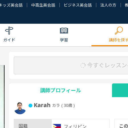
キッズ英会話
中高生英会話
ビジネス英会話
法人の方
ガイド
学習
講師を探
今すぐレッスン
講師プロフィール
Karah
カラ
( 30歳 )
国籍
こ
フィリピン