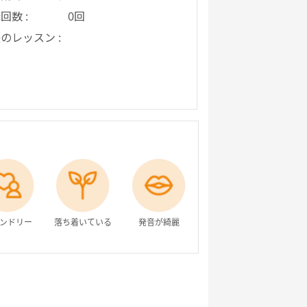
回数 :
0回
のレッスン :
ンドリー
落ち着いている
発音が綺麗