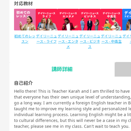
対応教材
初めてのレッ
デイリーニュ
デイリーニュ
デイリーニュ
デイリーニュ
デイ
スン
ース - ライフ
ース - エンタ
ース - ビジネ
ース - 中高生
メ
ス
講師詳細
SIDE by SIDE
新文法 中
新文法 中
スタディサプ
スタディサプ
英検
(サイドバイ
2（教科書準
3（教科書準
リENGLISH
リENGLISH
自己紹介
サイド)
拠）
拠）
新日常英会話
ビジネス英語
Hello there! This is Teacher Karah and I am thrilled to have
コース Daily
コース Daily
that everyone has their own unique level of understanding, a
教材
教材
go a long way. I am currently a foreign English teacher in 
taught me to improve my learning style and personalized 
individual learning process. Learning English might be a l
to cultural differences, but this will never be a case in my c
teacher, please see me in my class. Can't wait to teach you.
TOEIC®L&R
TOEIC®L&R
TOEIC®
スピーキング
文法
イラ