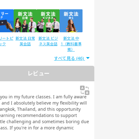
リートピ
新文法 日常
新文法 ビジ
新文法 中
ック
英会話
ネス英会話
1（教科書準
拠）
すべて見る (46)
レビュー
®二次試
IELTSスピー
スピーキング
スピーキング
験対策
キング対策
テスト対策
テスト対策
日常英会話
ビジネス英会
 you in my future classes. I am fully aware
話
nd I absolutely believe my flexibility will
Bangkok, Thailand, and this opportunity
learning recommendations to support
ittle challenging and sometimes boring due
lass. If you're in for a more dynamic
ストで学
トピックトー
スピーキング
発音トレーニ