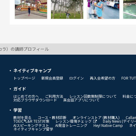
h（カラ）の講師プロフィール
ネイティブキャンプ
トップページ
新規会員登録
ログイン
再入会希望の方
FOR TU
ガイド
はじめての方へ
ご利用方法
レッスン回数無制限について
料金に
対応ブラウザダウンロード
英会話アプリについて
学習
教材を見る
コース・教材診断
オンラインストア (教材購入)
Call
TOEIC®L&R TEST対策
レッスン環境チェック
Daily News (デ
AIスピーキングテスト
AI発音トレーニング
Hey! Native Camp
ネ
ネイティブキャンプ留学