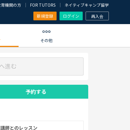
教育機関の方
FOR TUTORS
ネイティブキャンプ留学
新規登録
ログイン
再入会
す
その他
へ進む
予約する
の講師とのレッスン