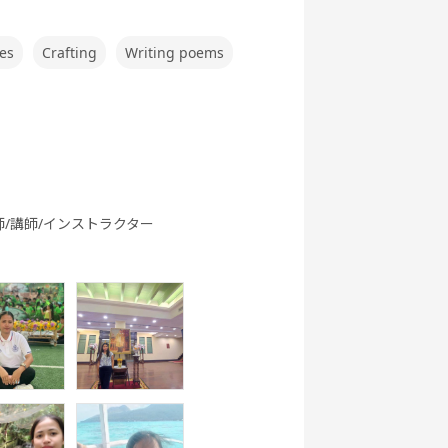
英文法
ク
ング 基礎 - ア
メリカ英語 -
es
Crafting
Writing poems
行英会話
世界一周旅行
5分間ディス
ビジネス英会
実践
カッション
話
師/講師/インストラクター
ートーク
職種別英会話
職種別英会話
ワーホリ英会
基礎
実践
話 基礎