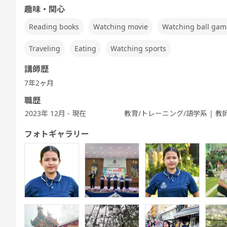
Speaking
TEST 600点
TEST 800点
テスト対策
ぶ
趣味・関心
Test対策
対策（新形
対策（新形
中高生英会話
式)
式)
Reading books
Watching movie
Watching ball gam
Traveling
Eating
Watching sports
講師歴
発音トレーニ
発音トレーニ
実践発音
旅行英会話
新旅行英会話
新旅
ング 発展 - ア
ング 実践 - ア
基礎
7年2ヶ月
メリカ英語 -
メリカ英語 -
職歴
2023年 12月 - 現在
教育/トレーニング/語学系 | 教
フォトギャラリー
キッズ - 基本
キッズ - 絵本
キッズ - ゲー
Let's Go (レ
都道府県教材
フリ
のえいご
のえいご
ムでえいご
ッツゴー)
ワーホリ英会
話 実践