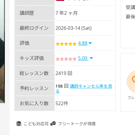
受講
講師歴
7 年2 ヶ月
最後
最終ログイン
2026-03-14 (Sat)
評価
4.88
キッズ評価
5.00
総レッスン数
2419 回
回
198
講師キャンセル率を見
予約レッスン
る
フレ
お気に入り数
522件
こども対応可
フリートークが得意