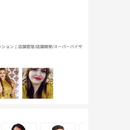
英文法
ク
ング 基礎 - ア
メリカ英語 -
行英会話
世界一周旅行
5分間ディス
ビジネス英会
ッション | 店舗管理/店舗開発/スーパーバイザ
実践
カッション
話
ートーク
職種別英会話
職種別英会話
ワーホリ英会
基礎
実践
話 基礎