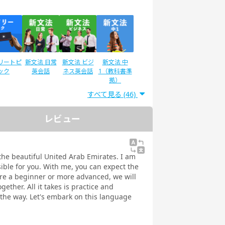
リートピ
新文法 日常
新文法 ビジ
新文法 中
ック
英会話
ネス英会話
1（教科書準
拠）
すべて見る (46)
レビュー
®二次試
IELTSスピー
スピーキング
スピーキング
験対策
キング対策
テスト対策
テスト対策
日常英会話
ビジネス英会
the beautiful United Arab Emirates. I am
話
ible for you. With me, you can expect the
u're a beginner or more advanced, we will
ether. All it takes is practice and
f the way. Let's embark on this language
ストで学
トピックトー
スピーキング
発音トレーニ