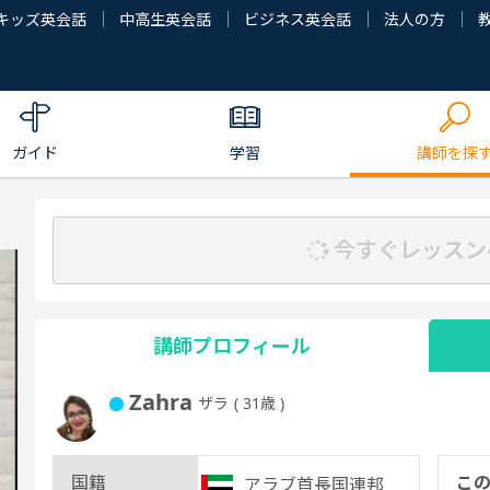
キッズ英会話
中高生英会話
ビジネス英会話
法人の方
ガイド
学習
講師を探
今すぐレッスン
講師プロフィール
Zahra
ザラ
( 31歳 )
国籍
こ
アラブ首長国連邦