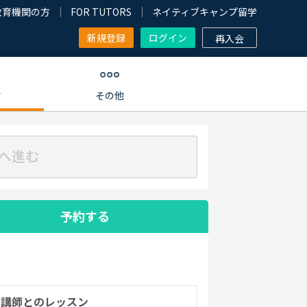
教育機関の方
FOR TUTORS
ネイティブキャンプ留学
新規登録
ログイン
再入会
す
その他
へ進む
予約する
の講師とのレッスン