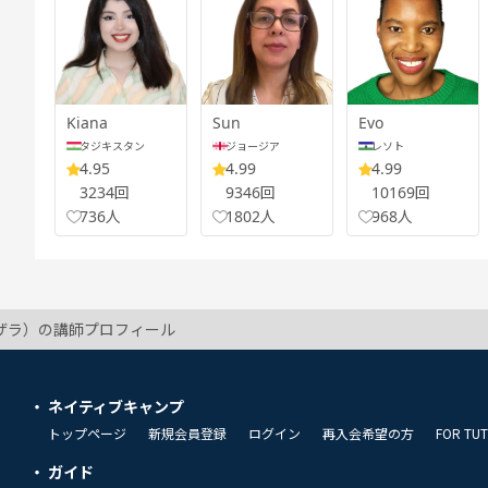
Kiana
Sun
Evo
タジキスタン
ジョージア
レソト
4.95
4.99
4.99
3234回
9346回
10169回
736人
1802人
968人
a（ザラ）の講師プロフィール
ネイティブキャンプ
トップページ
新規会員登録
ログイン
再入会希望の方
FOR TU
ガイド