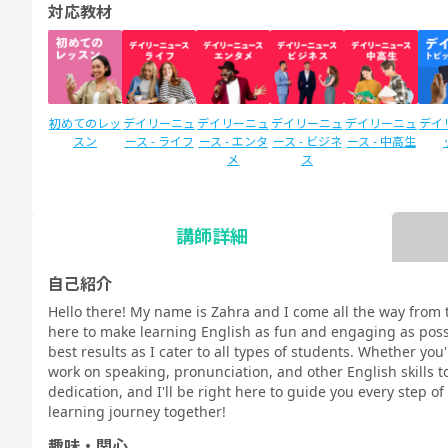
対応教材
初めてのレッ
デイリーニュ
デイリーニュ
デイリーニュ
デイリーニュ
デイ
スン
ース - ライフ
ース - エンタ
ース - ビジネ
ース - 中高生
メ
ス
講師詳細
SIDE by SIDE
新文法 中
新文法 中
スタディサプ
スタディサプ
英検
(サイドバイ
2（教科書準
3（教科書準
リENGLISH
リENGLISH
自己紹介
サイド)
拠）
拠）
新日常英会話
ビジネス英語
Hello there! My name is Zahra and I come all the way from 
コース Daily
コース Daily
here to make learning English as fun and engaging as poss
教材
教材
best results as I cater to all types of students. Whether yo
work on speaking, pronunciation, and other English skills tog
dedication, and I'll be right here to guide you every step o
learning journey together!
TOEIC®L&R
TOEIC®L&R
TOEIC®
スピーキング
文法
イラ
趣味・関心