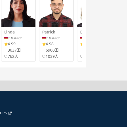
Linda
Patrick
Elif
Atef
アルメニア
アルメニア
アルメニア
ア
4.99
4.98
4.97
5.
3637回
6900回
9431回
19
762人
1039人
1479人
31
TORS