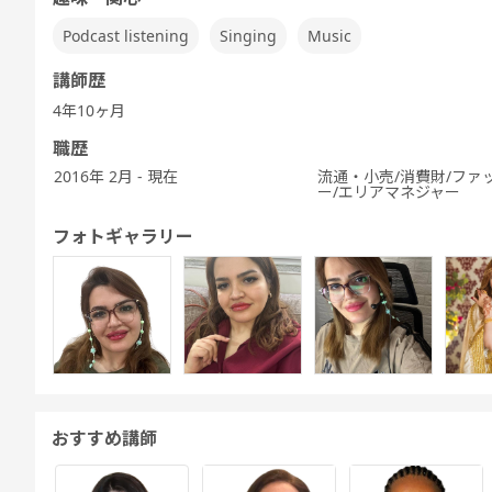
Speaking
TEST 600点
TEST 800点
テスト対策
ぶ
Test対策
対策（新形
対策（新形
中高生英会話
Podcast listening
Singing
Music
式)
式)
講師歴
4年10ヶ月
職歴
発音トレーニ
発音トレーニ
実践発音
旅行英会話
新旅行英会話
新旅
2016年 2月 - 現在
流通・小売/消費財/ファ
ング 発展 - ア
ング 実践 - ア
基礎
ー/エリアマネジャー
メリカ英語 -
メリカ英語 -
フォトギャラリー
キッズ - 基本
キッズ - 絵本
キッズ - ゲー
Let's Go (レ
都道府県教材
フリ
のえいご
のえいご
ムでえいご
ッツゴー)
おすすめ講師
ワーホリ英会
話 実践