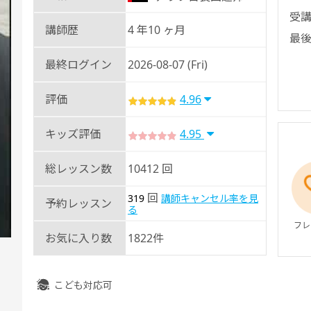
受講
講師歴
4 年10 ヶ月
最後
最終ログイン
2026-08-07 (Fri)
評価
4.96
キッズ評価
4.95
総レッスン数
10412 回
回
319
講師キャンセル率を見
予約レッスン
る
フレ
お気に入り数
1822件
こども対応可