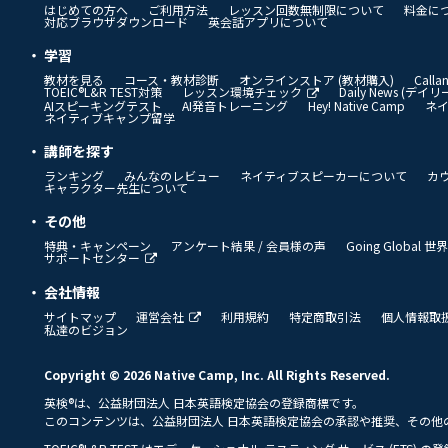
はじめての方へ
ご利用方法
レッスン回数無制限について
料金に
対応ブラウザダウンロード
英会話アプリについて
学習
教材を見る
コース・教材診断
オンラインストア (教材購入)
Call
TOEIC®L&R TEST対策
レッスン環境チェック
Daily News (デ
AIスピーキングテスト
AI発音トレーニング
Hey! Native Camp
ネ
ネイティブキャンプ留学
講師を探す
ランキング
みんなのレビュー
ネイティブスピーカーについて
カ
キャラクター先生について
その他
特典・キャンペーン
アンケート結果 / 会員様の声
Going Global
サポートセンター
会社情報
サイトマップ
運営会社
利用規約
特定商取引法
個人情報取
私達のビジョン
Copyright © 2026 Native Camp, Inc. All Rights Reserved.
英検®は、公益財団法人 日本英語検定協会の登録商標です。
このコンテンツは、公益財団法人 日本英語検定協会の承認や推奨、その他