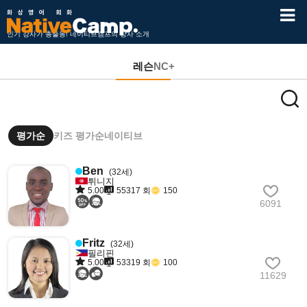
인기 강사가 총출동! 네이티브캠프의 강사 소개
레슨
NC+
평가순
키즈 평가순
네이티브
Ben
(32세)
튀니지
5.00
55317 회
150
6091
Fritz
(32세)
필리핀
5.00
53319 회
100
11629