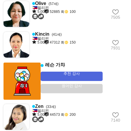
Olive
(57세)
필리핀
5.00
52885 회
100
7505
Kincin
(41세)
필리핀
5.00
47312 회
150
7931
레슨 가챠
추천 강사
원어민 강사
Zen
(33세)
필리핀
5.00
44573 회
200
7140