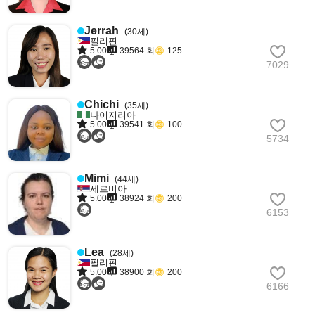
Jerrah
(30세)
필리핀
5.00
39564 회
125
7029
Chichi
(35세)
나이지리아
5.00
39541 회
100
5734
Mimi
(44세)
세르비아
5.00
38924 회
200
6153
Lea
(28세)
필리핀
5.00
38900 회
200
6166