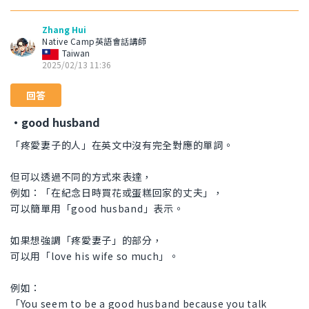
Zhang Hui
Native Camp英語會話講師
Taiwan
2025/02/13 11:36
回答
・good husband
「疼愛妻子的人」在英文中沒有完全對應的單詞。
但可以透過不同的方式來表達，
例如：「在紀念日時買花或蛋糕回家的丈夫」，
可以簡單用「good husband」表示。
如果想強調「疼愛妻子」的部分，
可以用「love his wife so much」。
例如：
「You seem to be a good husband because you talk