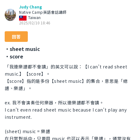
Judy Chang
Native Camp英語會話講師
Taiwan
2025/02/10 18:46
回答
・sheet music
・score
「我連樂譜都不會讀」的英文可以說：【I can't read sheet
music.】【score】。
【score】指的是多份【sheet music】的集合，意思是「總
譜、樂譜」。
ex. 我不會演奏任何樂器，所以連樂譜都不會讀。
I can't even read sheet music because I can't play any
instrument.
(sheet) music = 樂譜
在日常對話中，只要用 music 也可以表示「樂譜」，通常沒有