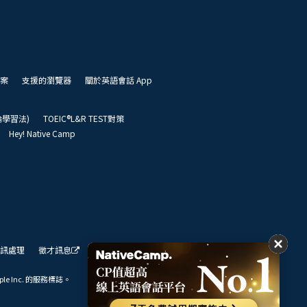
案
支援的瀏覽器
關於英語會話 App
凱倫學習法)
TOEIC®L&R TEST對策
Hey! Native Camp
訊處理
徵才訊息
我們的展望
ple Inc. 的服務標誌。