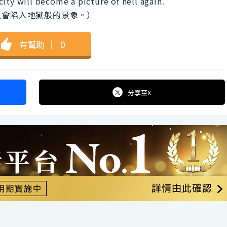
ity will become a picture of hell again.
又會陷入地獄般的景象。）
有幫助
｜
0
分享
至X