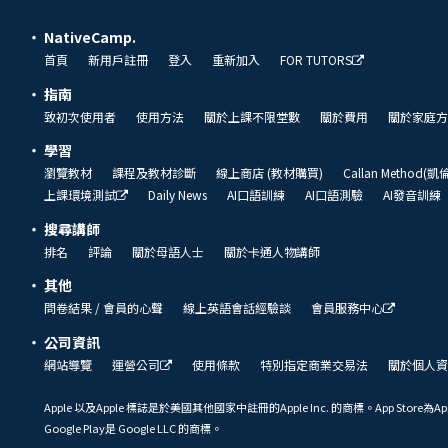
NativeCamp.
首頁
新用戶註冊
登入
重新加入
FOR TUTORS
指南
致初次使用者
使用方法
關於上課不限堂數
關於費用
關於家庭方
學習
瀏覽教材
課程及教材診斷
線上商店 (教材購買)
Callan Method(
上課環境測試
Daily News
AI口語訓練
AI口語測驗
AI發音訓練
搜尋講師
排名
評論
關於母語人士
關於卡通人物講師
其他
問卷結果 / 會員的心聲
線上英語會話經驗談
會員服務中心
公司資訊
網站導覽
運營公司
使用條款
特別指定商業交易法
關於個人資
Apple 以及Apple 標誌是於美國其他國家中註冊的Apple Inc. 的商標。App Store為Ap
Google Play是 Google LLC 的商標。