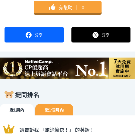
有幫助
｜
0
分享
分享
提問排名
近1周內
近1個月內
請告訴我 「旅途愉快！」 的英語！