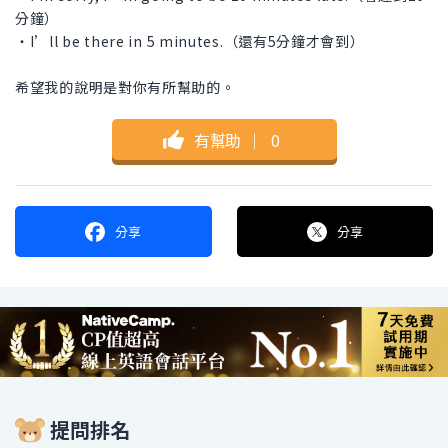
分鐘）
・I’ll be there in 5 minutes.（還有5分鐘才會到）
希望我的說明是對你有所幫助的。
有幫助
｜
0
分享
分享
提問排名