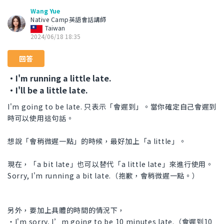
Wang Yue
Native Camp英語會話講師
Taiwan
2024/06/18 18:35
回答
・I'm running a little late.
・I'll be a little late.
I'm going to be late. 只表示「會遲到」。當你確定自己會遲到
時可以使用這句話。
想說「會稍微遲一點」的時候，最好加上「a little」。
現在，「a bit late」也可以替代「a little late」來進行使用。
Sorry, I'm running a bit late.（抱歉，會稍微遲一點。）
另外，要加上具體的時間的情況下，
・I'm sorry, I’m going to be 10 minutes late.（會遲到10