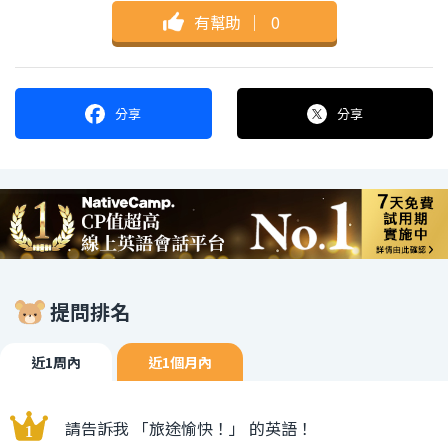
有幫助
｜
0
分享
分享
提問排名
近1周內
近1個月內
請告訴我 「旅途愉快！」 的英語！