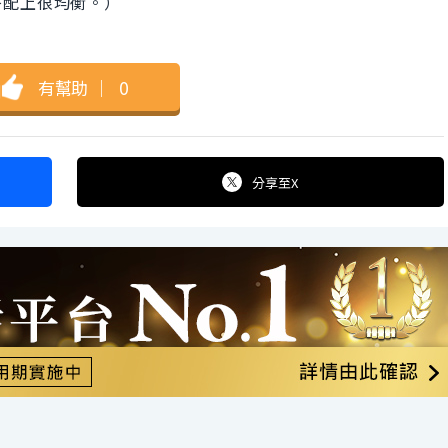
搭配上很均衡。）
有幫助
｜
0
分享
至X