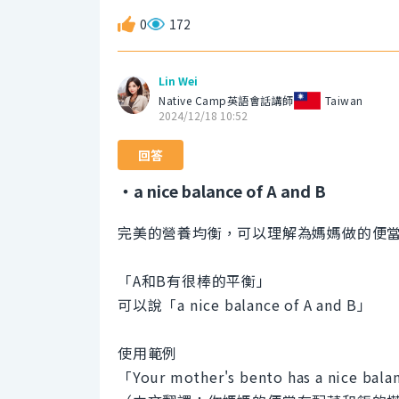
0
172
Lin Wei
Native Camp英語會話講師
Taiwan
2024/12/18 10:52
回答
・a nice balance of A and B
完美的營養均衡，可以理解為媽媽做的便
「A和B有很棒的平衡」
可以說「a nice balance of A and B」
使用範例
「Your mother's bento has a nice balan