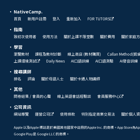
NativeCamp.
首頁
新用戶註冊
登入
重新加入
FOR TUTORS
指南
致初次使用者
使用方法
關於上課不限堂數
關於費用
關於家庭方
學習
瀏覽教材
課程及教材診斷
線上商店 (教材購買)
Callan Method(
上課環境測試
Daily News
AI口語訓練
AI口語測驗
AI發音訓練
搜尋講師
排名
評論
關於母語人士
關於卡通人物講師
其他
問卷結果 / 會員的心聲
線上英語會話經驗談
會員服務中心
公司資訊
網站導覽
運營公司
使用條款
特別指定商業交易法
關於個人資
Apple 以及Apple 標誌是於美國其他國家中註冊的Apple Inc. 的商標。App Store為Ap
Google Play是 Google LLC 的商標。