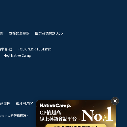
案
支援的瀏覽器
關於英語會話 App
凱倫學習法)
TOEIC®L&R TEST對策
Hey! Native Camp
訊處理
徵才訊息
我們的展望
ple Inc. 的服務標誌。