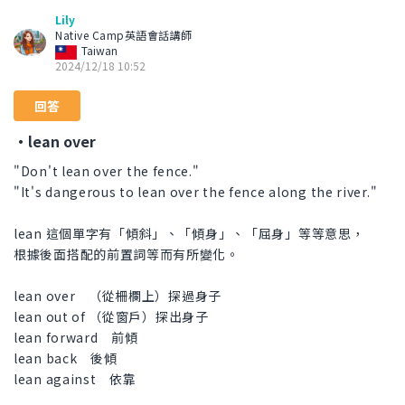
Lily
Native Camp英語會話講師
Taiwan
2024/12/18 10:52
回答
・lean over
"Don't lean over the fence."
"It's dangerous to lean over the fence along the river."
lean 這個單字有「傾斜」、「傾身」、「屈身」等等意思，
根據後面搭配的前置詞等而有所變化。
lean over （從柵欄上）探過身子
lean out of （從窗戶）探出身子
lean forward 前傾
lean back 後傾
lean against 依靠