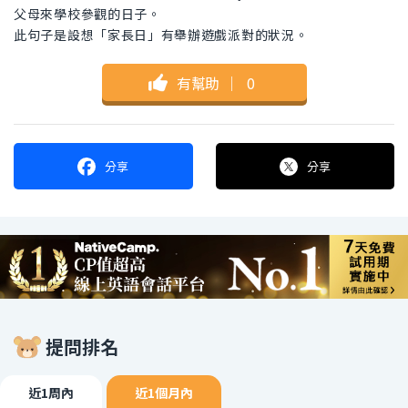
父母來學校參觀的日子。
此句子是設想「家長日」有舉辦遊戲派對的狀況。
有幫助
｜
0
分享
分享
提問排名
近1周內
近1個月內