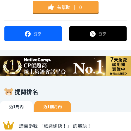
有幫助
｜
0
分享
分享
提問排名
近1周內
近1個月內
請告訴我 「旅途愉快！」 的英語！