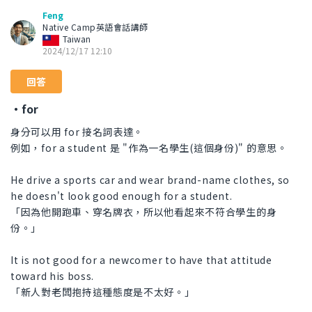
Feng
Native Camp英語會話講師
Taiwan
2024/12/17 12:10
回答
・for
身分可以用 for 接名詞表達。
例如，for a student 是 "作為一名學生(這個身份)" 的意思。
He drive a sports car and wear brand-name clothes, so
he doesn't look good enough for a student.
「因為他開跑車、穿名牌衣，所以他看起來不符合學生的身
份。」
It is not good for a newcomer to have that attitude
toward his boss.
「新人對老闆抱持這種態度是不太好。」