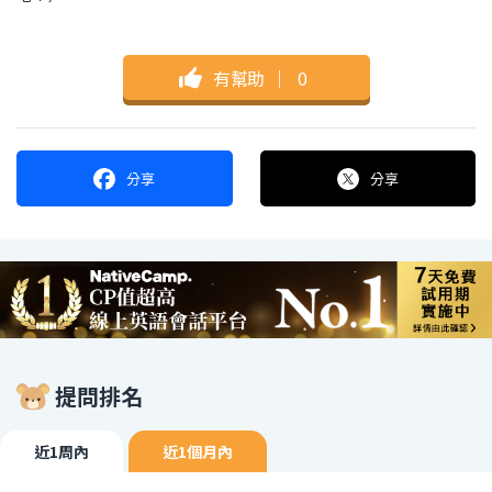
有幫助
｜
0
分享
分享
提問排名
近1周內
近1個月內