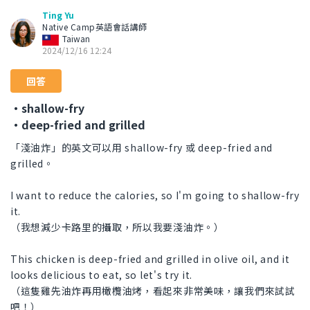
Ting Yu
Native Camp英語會話講師
Taiwan
2024/12/16 12:24
回答
・shallow-fry
・deep-fried and grilled
「淺油炸」的英文可以用 shallow-fry 或 deep-fried and
grilled。
I want to reduce the calories, so I'm going to shallow-fry
it.
（我想減少卡路里的攝取，所以我要淺油炸。）
This chicken is deep-fried and grilled in olive oil, and it
looks delicious to eat, so let's try it.
（這隻雞先油炸再用橄欖油烤，看起來非常美味，讓我們來試試
吧！）