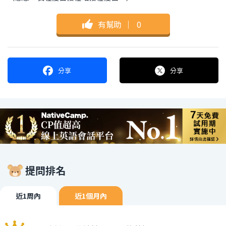
有幫助
｜
0
分享
分享
提問排名
近1周內
近1個月內