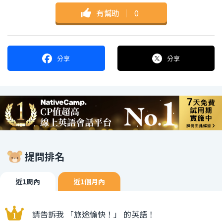
有幫助
｜
0
分享
分享
提問排名
近1周內
近1個月內
請告訴我 「旅途愉快！」 的英語！