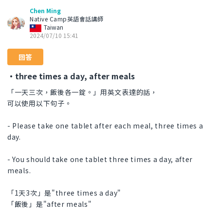
Chen Ming
Native Camp英語會話講師
Taiwan
2024/07/10 15:41
回答
・three times a day, after meals
「一天三次，飯後各一錠。」用英文表達的話，
可以使用以下句子。
- Please take one tablet after each meal, three times a
day.
- You should take one tablet three times a day, after
meals.
「1天3次」是"three times a day"
「飯後」是"after meals"