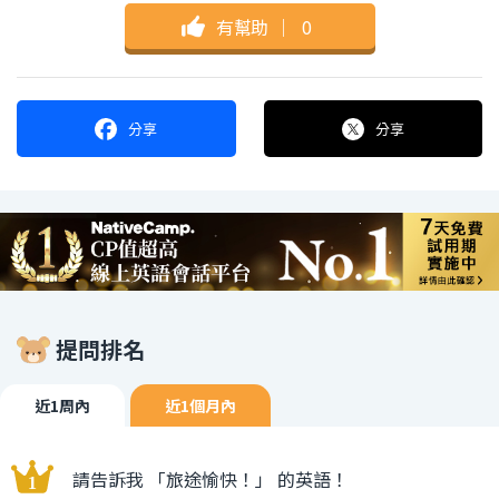
有幫助
｜
0
分享
分享
提問排名
近1周內
近1個月內
請告訴我 「旅途愉快！」 的英語！