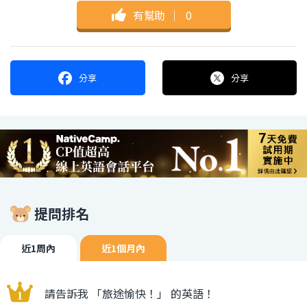
有幫助
｜
0
分享
分享
提問排名
近1周內
近1個月內
請告訴我 「旅途愉快！」 的英語！