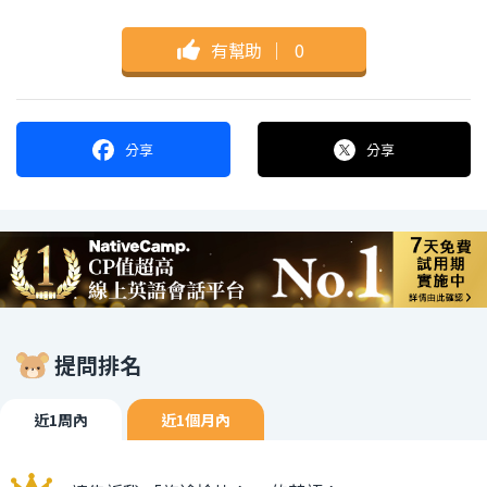
有幫助
｜
0
分享
分享
提問排名
近1周內
近1個月內