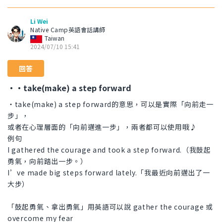
Li Wei
Native Camp英語會話講師
Taiwan
2024/07/10 15:41
回答
・・take(make) a step forward
・take(make) a step forward的意思，可以是實際「向前走一
步」，
或者在心理層面的「向前邁進一步」，兩者都可以使用哦♪
例句
I gathered the courage and took a step forward.（我鼓起
勇氣，向前踏出一步。）
I’ve made big steps forward lately.「我最近向前邁出了一
大步）
「鼓起勇氣、拿出勇氣」用英語可以說 gather the courage 或
overcome my fear