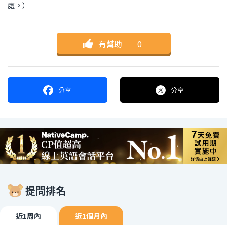
處。）
有幫助
｜
0
分享
分享
提問排名
近1周內
近1個月內