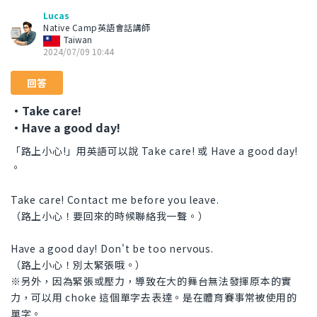
Lucas
Native Camp英語會話講師
Taiwan
2024/07/09 10:44
回答
・Take care!
・Have a good day!
「路上小心!」用英語可以說 Take care! 或 Have a good day!
。
Take care! Contact me before you leave.
（路上小心！要回來的時候聯絡我一聲。）
Have a good day! Don't be too nervous.
（路上小心！別太緊張哦。）
※另外，因為緊張或壓力，導致在大的舞台無法發揮原本的實
力，可以用 choke 這個單字去表達。是在體育賽事常被使用的
單字。