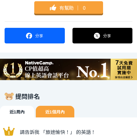
有幫助
｜
0
分享
分享
提問排名
近1周內
近1個月內
請告訴我 「旅途愉快！」 的英語！