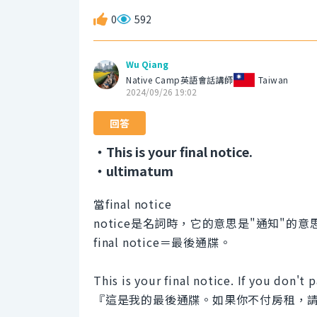
0
592
Wu Qiang
Native Camp英語會話講師
Taiwan
2024/09/26 19:02
回答
・This is your final notice.
・ultimatum
當final notice
notice是名詞時，它的意思是"通知"的意
final notice＝最後通牒。
This is your final notice. If you don't 
『這是我的最後通牒。如果你不付房租，