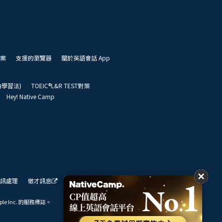
案
支援的瀏覽器
關於英語會話 App
凱倫學習法)
TOEIC®L&R TEST對策
Hey! Native Camp
訊處理
徵才訊息
我們的展望
ple Inc. 的服務標誌。