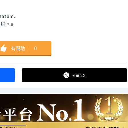
imatum.
通牒。』
有幫助
｜
0
分享
至X