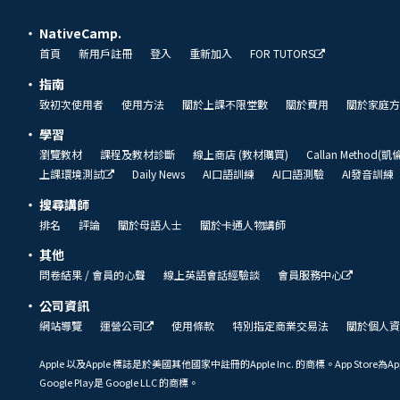
NativeCamp.
首頁
新用戶註冊
登入
重新加入
FOR TUTORS
指南
致初次使用者
使用方法
關於上課不限堂數
關於費用
關於家庭方
學習
瀏覽教材
課程及教材診斷
線上商店 (教材購買)
Callan Method(
上課環境測試
Daily News
AI口語訓練
AI口語測驗
AI發音訓練
搜尋講師
排名
評論
關於母語人士
關於卡通人物講師
其他
問卷結果 / 會員的心聲
線上英語會話經驗談
會員服務中心
公司資訊
網站導覽
運營公司
使用條款
特別指定商業交易法
關於個人資
Apple 以及Apple 標誌是於美國其他國家中註冊的Apple Inc. 的商標。App Store為Ap
Google Play是 Google LLC 的商標。