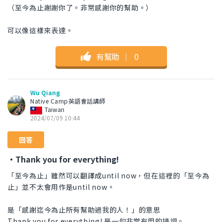
（至今為止謝謝你了。非常感謝你的幫助。）
可以像這樣來表達。
有幫助
｜
0
Wu Qiang
Native Camp英語會話講師
Taiwan
2024/07/09 10:44
回答
・Thank you for everything!
「至今為止」雖然可以翻譯成until now，但在這裡的「至今為
止」並不太會用作是until now。
是「感謝迄今為止所有幫助過我的人！」的意思
Thank you for everything! 是一句非常有用的措詞。