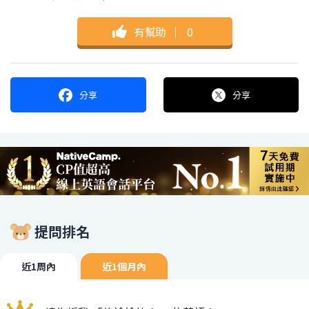
有幫助
｜
0
分享
分享
提問排名
近1周內
近1個月內