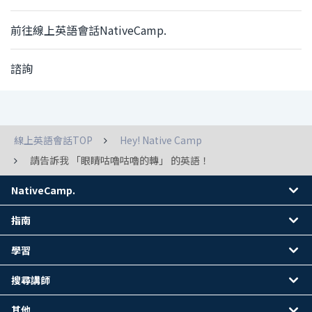
前往線上英語會話NativeCamp.
諮詢
線上英語會話TOP
Hey! Native Camp
請告訴我 「眼睛咕嚕咕嚕的轉」 的英語！
NativeCamp.
指南
學習
搜尋講師
其他