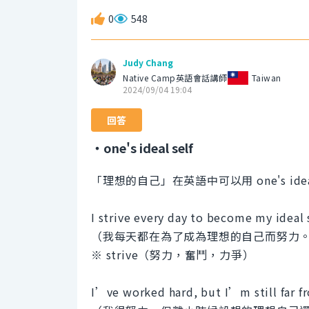
0
548
Judy Chang
Native Camp英語會話講師
Taiwan
2024/09/04 19:04
回答
・one's ideal self
「理想的自己」在英語中可以用 one's ideal
I strive every day to become my ideal s
（我每天都在為了成為理想的自己而努力
※ strive（努力，奮鬥，力爭）
I’ve worked hard, but I’m still far fr