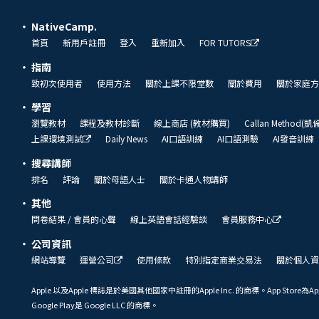
NativeCamp.
首頁
新用戶註冊
登入
重新加入
FOR TUTORS
指南
致初次使用者
使用方法
關於上課不限堂數
關於費用
關於家庭方
學習
瀏覽教材
課程及教材診斷
線上商店 (教材購買)
Callan Method(
上課環境測試
Daily News
AI口語訓練
AI口語測驗
AI發音訓練
搜尋講師
排名
評論
關於母語人士
關於卡通人物講師
其他
問卷結果 / 會員的心聲
線上英語會話經驗談
會員服務中心
公司資訊
網站導覽
運營公司
使用條款
特別指定商業交易法
關於個人資
Apple 以及Apple 標誌是於美國其他國家中註冊的Apple Inc. 的商標。App Store為Ap
Google Play是 Google LLC 的商標。