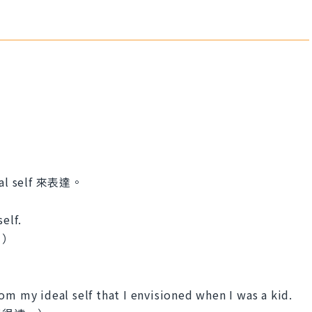
 self 來表達。
elf.
。）
om my ideal self that I envisioned when I was a kid.