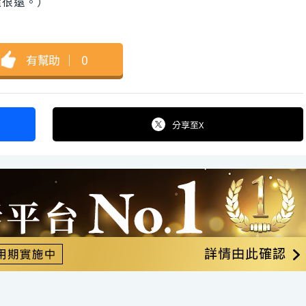
還很遠。）
有幫助
｜
0
分享
至X