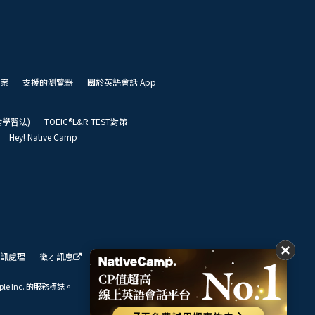
案
支援的瀏覽器
關於英語會話 App
凱倫學習法)
TOEIC®L&R TEST對策
Hey! Native Camp
訊處理
徵才訊息
我們的展望
ple Inc. 的服務標誌。