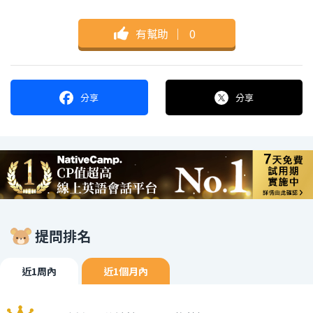
有幫助
｜
0
分享
分享
提問排名
近1周內
近1個月內