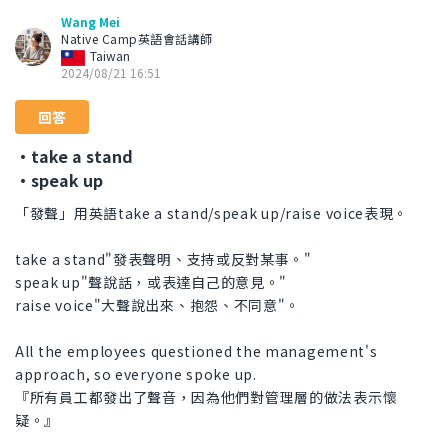
Wang Mei
Native Camp英語會話講師
Taiwan
2024/08/21 16:51
回答
・take a stand
・speak up
「發聲」用英語take a stand/speak up/raise voice表現。
take a stand"發表聲明、支持或反對某事。"
speak up"聲說話，或表達自己的意見。"
raise voice"大聲說出來、抱怨、不同意"。
All the employees questioned the management's
approach, so everyone spoke up.
『所有員工都發出了聲音，因為他們對管理層的做法表示懷
疑。』