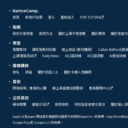
NativeCamp.
首頁
新用戶註冊
登入
重新加入
FOR TUTORS
指南
致初次使用者
使用方法
關於上課不限堂數
關於費用
關於家庭方
學習
瀏覽教材
課程及教材診斷
線上商店 (教材購買)
Callan Method(
上課環境測試
Daily News
AI口語訓練
AI口語測驗
AI發音訓練
搜尋講師
排名
評論
關於母語人士
關於卡通人物講師
其他
問卷結果 / 會員的心聲
線上英語會話經驗談
會員服務中心
公司資訊
網站導覽
運營公司
使用條款
特別指定商業交易法
關於個人資
Apple 以及Apple 標誌是於美國其他國家中註冊的Apple Inc. 的商標。App Store為Ap
Google Play是 Google LLC 的商標。