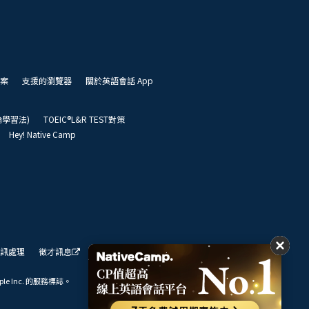
案
支援的瀏覽器
關於英語會話 App
凱倫學習法)
TOEIC®L&R TEST對策
Hey! Native Camp
訊處理
徵才訊息
我們的展望
ple Inc. 的服務標誌。