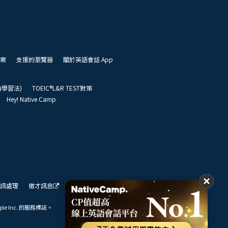
案
支援的瀏覽器
關於英語會話 App
凱倫學習法)
TOEIC®L&R TEST對策
Hey! Native Camp
訊處理
徵才訊息
我們的展望
ple Inc. 的服務標誌。