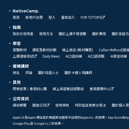
NativeCamp.
首頁
新用戶註冊
登入
重新加入
FOR TUTORS
指南
致初次使用者
使用方法
關於上課不限堂數
關於費用
關於家庭方
學習
瀏覽教材
課程及教材診斷
線上商店 (教材購買)
Callan Method(
上課環境測試
Daily News
AI口語訓練
AI口語測驗
AI發音訓練
搜尋講師
排名
評論
關於母語人士
關於卡通人物講師
其他
問卷結果 / 會員的心聲
線上英語會話經驗談
會員服務中心
公司資訊
網站導覽
運營公司
使用條款
特別指定商業交易法
關於個人資
Apple 以及Apple 標誌是於美國其他國家中註冊的Apple Inc. 的商標。App Store為Ap
Google Play是 Google LLC 的商標。