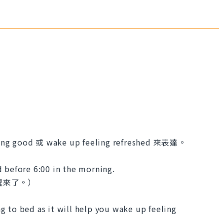
ood 或 wake up feeling refreshed 來表達。
 before 6:00 in the morning.
醒來了。）
g to bed as it will help you wake up feeling