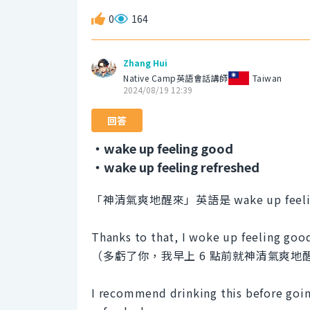
0
164
Zhang Hui
Native Camp英語會話講師
Taiwan
2024/08/19 12:39
回答
・wake up feeling good
・wake up feeling refreshed
「神清氣爽地醒來」英語是 wake up feeling g
Thanks to that, I woke up feeling good
（多虧了你，我早上 6 點前就神清氣爽地
I recommend drinking this before goin