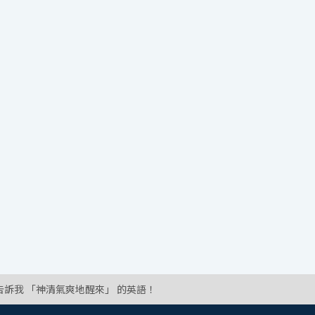
告訴我 「神清氣爽地醒來」 的英語！