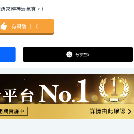
你醒來時神清氣爽。）
有幫助
｜
0
分享
至X