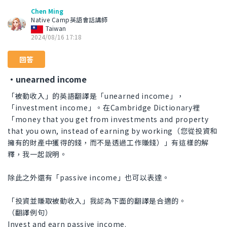
Chen Ming
Native Camp英語會話講師
Taiwan
2024/08/16 17:18
回答
・unearned income
「被動收入」的英語翻譯是「unearned income」，
「investment income」。在Cambridge Dictionary裡
「money that you get from investments and property
that you own, instead of earning by working（您從投資和
擁有的財產中獲得的錢，而不是透過工作賺錢）」有這樣的解
釋，我一起說明。
除此之外還有「passive income」也可以表達。
「投資並賺取被動收入」我認為下面的翻譯是合適的。
（翻譯例句）
Invest and earn passive income.