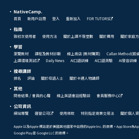
NativeCamp.
首頁
新用戶註冊
登入
重新加入
FOR TUTORS
指南
致初次使用者
使用方法
關於上課不限堂數
關於費用
關於家庭方
學習
瀏覽教材
課程及教材診斷
線上商店 (教材購買)
Callan Method(
上課環境測試
Daily News
AI口語訓練
AI口語測驗
AI發音訓練
搜尋講師
排名
評論
關於母語人士
關於卡通人物講師
其他
問卷結果 / 會員的心聲
線上英語會話經驗談
會員服務中心
公司資訊
網站導覽
運營公司
使用條款
特別指定商業交易法
關於個人資
Apple 以及Apple 標誌是於美國其他國家中註冊的Apple Inc. 的商標。App Store為Ap
Google Play是 Google LLC 的商標。