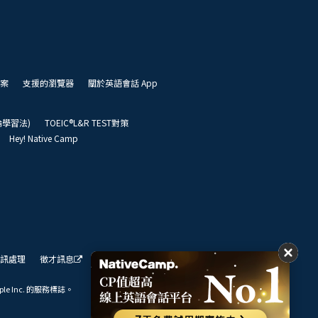
案
支援的瀏覽器
關於英語會話 App
凱倫學習法)
TOEIC®L&R TEST對策
Hey! Native Camp
訊處理
徵才訊息
我們的展望
ple Inc. 的服務標誌。