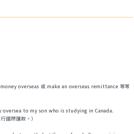
verseas 或 make an overseas remittance 等等
 oversea to my son who is studying in Canada.
進行國際匯款。）