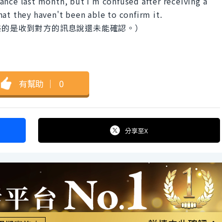
ance last month, but I'm confused after receiving a
at they haven't been able to confirm it.
惑的是收到對方的訊息說還未能確認。）
有幫助
｜
0
分享
至X